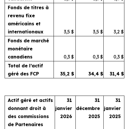
Fonds de titres à
revenu fixe
américains et
internationaux
3,5
$
3,5
$
3,2
$
Fonds de marché
monétaire
canadiens
0,3
$
0,3
$
0,3
$
Total de l’actif
géré des FCP
35,2
$
34,4
$
31,4
$
Actif géré et actifs
31
31
31
donnant droit à
janvier
décembre
janvier
des commissions
2026
2025
2025
de Partenaires