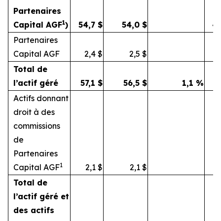
Partenaires
1
Capital AGF
)
54,7
$
54,0
$
4
Partenaires
Capital AGF
2,4
$
2,5
$
Total de
l’actif géré
57,1
$
56,5
$
1,1
%
5
Actifs donnant
droit à des
commissions
de
Partenaires
1
Capital AGF
2,1
$
2,1
$
Total de
l’actif géré et
des actifs