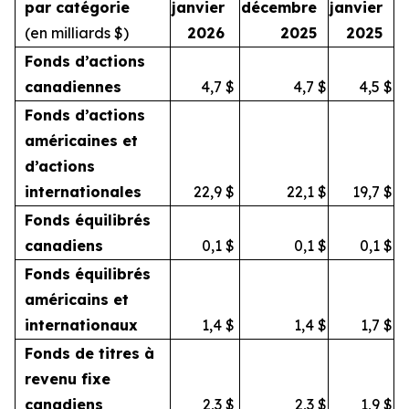
par catégorie
janvier
décembre
janvier
(en milliards $)
2026
2025
2025
Fonds d’actions
canadiennes
4,7
$
4,7
$
4,5
$
Fonds d’actions
américaines et
d’actions
internationales
22,9
$
22,1
$
19,7
$
Fonds équilibrés
canadiens
0,1
$
0,1
$
0,1
$
Fonds équilibrés
américains et
internationaux
1,4
$
1,4
$
1,7
$
Fonds de titres à
revenu fixe
canadiens
2,3
$
2,3
$
1,9
$