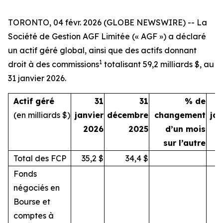
TORONTO, 04 févr. 2026 (GLOBE NEWSWIRE) -- La
Société de Gestion AGF Limitée (« AGF ») a déclaré
un actif géré global, ainsi que des actifs donnant
1
droit à des commissions
totalisant 59,2 milliards $, au
31 janvier 2026.
Actif géré
31
31
% de
(en milliards $)
janvier
décembre
changement
jan
2026
2025
d’un mois
sur l’autre
Total des FCP
35,2
$
34,4
$
3
Fonds
négociés en
Bourse et
comptes à