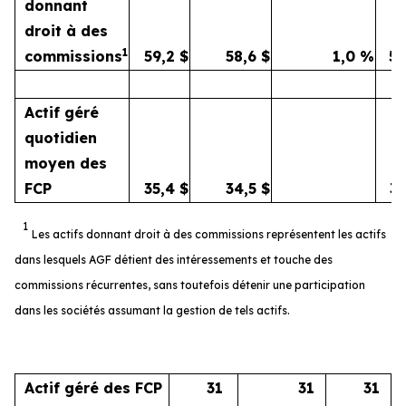
donnant
droit à des
1
commissions
59,2
$
58,6
$
1,0
%
5
Actif géré
quotidien
moyen des
FCP
35,4
$
34,5
$
3
1
Les actifs donnant droit à des commissions représentent les actifs
dans lesquels AGF détient des intéressements et touche des
commissions récurrentes, sans toutefois détenir une participation
dans les sociétés assumant la gestion de tels actifs.
Actif géré des FCP
31
31
31